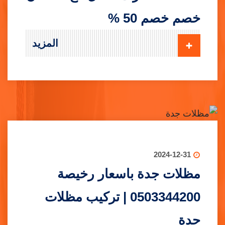
خصم خصم 50 %
المزيد
2024-12-31
مظلات جدة باسعار رخيصة
0503344200 | تركيب مظلات
جدة