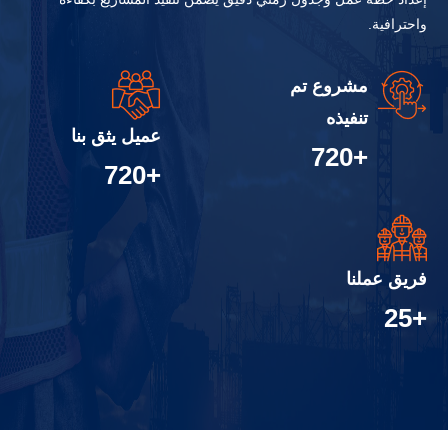
واحترافية.
مشروع تم
تنفيذه
عميل يثق بنا
+720
+720
فريق عملنا
+25