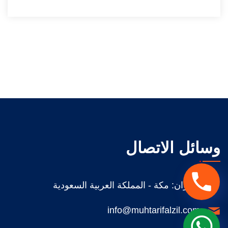
وسائل الاتصال
تحدث
العنوان: مكة - المملكة العربية السعودية
معنا
عبر
info@muhtarifalzil.com
تحدث
الجوال