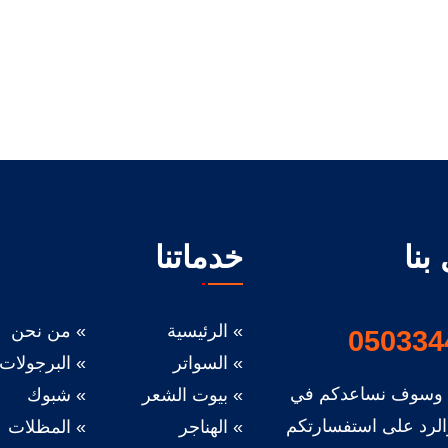
بنا
خدماتنا
الرئيسية
من نحن
050334
السواتر
البرجولات
ا وسوف نساعدكم في
بيوت الشعر
شبوك
الرد على استفسارتكم
الهناجر
المظلات