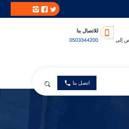
تابعنا
تابعنا
تابعنا
على
على
على
تويتر
فيسبوك
انستجرام
للاتصال بنا
سبت - الخميس: 8ص إلى
0503344200
اتصل بنا
بحث