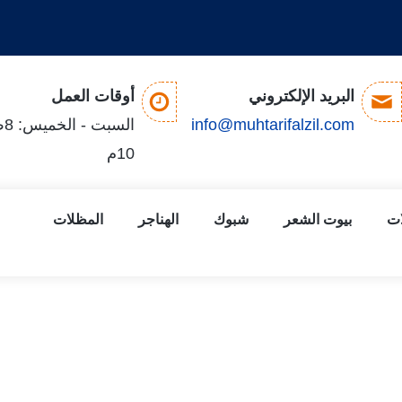
البريد الإلكتروني
أوقات العمل
info@muhtarifalzil.com
ال
10م
ات
بيوت الشعر
شبوك
الهناجر
المظلات
 برجولات أسطح | برجولات خشبية
| برجولات أسطح | برجولات خشبية