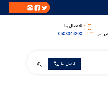
تابعنا
تابعنا
تابعنا
على
على
على
تويتر
فيسبوك
انستجرام
للاتصال بنا
سبت - الخميس: 8ص إلى
0503344200
اتصل بنا
بحث