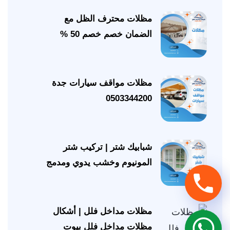
مظلات محترف الظل مع
الضمان خصم خصم 50 %
مظلات مواقف سيارات جدة
0503344200
شبابيك شتر | تركيب شتر
المونيوم وخشب يدوي ومدمج
تحدث
معنا
عبر
مظلات مداخل فلل | أشكال
تحدث
الجوال
مظلات مداخل فلل بيوت