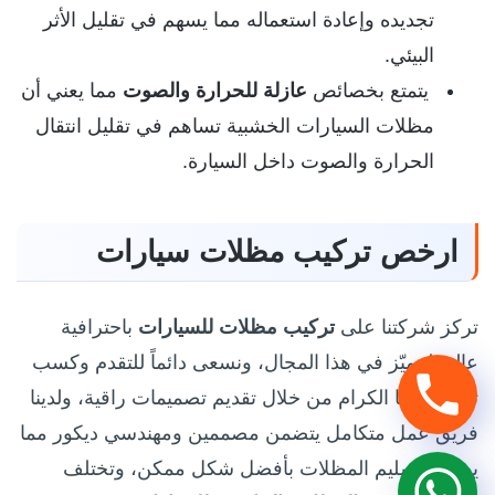
تجديده وإعادة استعماله مما يسهم في تقليل الأثر
البيئي.
يتمتع بخصائص
عازلة للحرارة والصوت
مما يعني أن
مظلات السيارات الخشبية تساهم في تقليل انتقال
الحرارة والصوت داخل السيارة.
ارخص تركيب مظلات سيارات
تركز شركتنا على
تركيب مظلات للسيارات
باحترافية
عالية لنتميّز في هذا المجال، ونسعى دائماً للتقدم وكسب
تحدث
ثقة عملائنا الكرام من خلال تقديم تصميمات راقية، ولدينا
معنا
فريق عمل متكامل يتضمن مصممين ومهندسي ديكور مما
عبر
يضمن تسليم المظلات بأفضل شكل ممكن، وتختلف
تحدث
الجوال