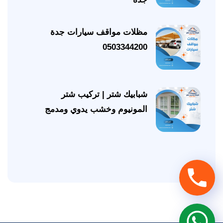
مظلات مواقف سيارات جدة
0503344200
شبابيك شتر | تركيب شتر
المونيوم وخشب يدوي ومدمج
تحدث
معنا
عبر
تحدث
الجوال