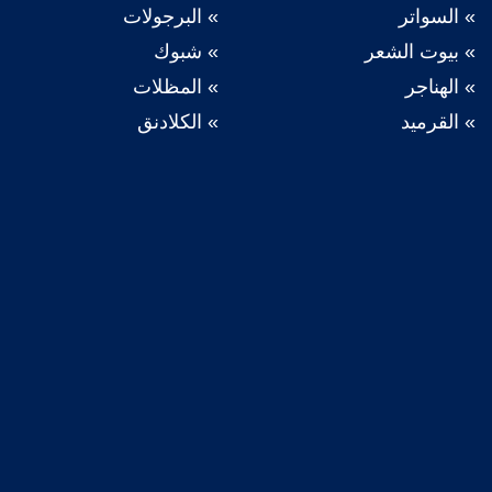
السواتر
البرجولات
بيوت الشعر
شبوك
الهناجر
المظلات
القرميد
الكلادنق