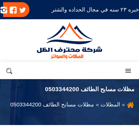
بره ٢٣ سنه في مجال الحداده والشتر
تابعنا
تابعنا
ت
على
على
ع
تويتر
فيسب
ا
القائمة
بحث
مظلات مسابح الطائف 0503344200
المظلات
مظلات مسابح الطائف 0503344200